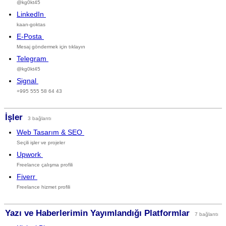
@kg0kt45
LinkedIn
kaan-goktas
E-Posta
Mesaj göndermek için tıklayın
Telegram
@kg0kt45
Signal
+995 555 58 64 43
İşler
3 bağlantı
Web Tasarım & SEO
Seçili işler ve projeler
Upwork
Freelance çalışma profili
Fiverr
Freelance hizmet profili
Yazı ve Haberlerimin Yayımlandığı Platformlar
7 bağlantı