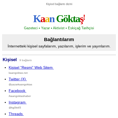
Kişisel bağlantı dizini
K
a
a
n
Gökta
ş
!
Gazeteci • Yazar • Aktivist • Eskiçağ Tarihçisi
Bağlantılarım
İnternetteki kişisel sayfalarım, yazılarım, işlerim ve yayınlarım.
Kişisel
9 bağlantı
Kişisel “Resmi” Web Sitem
kaangoktas.net
Twitter (X)
@yazarkaangoktas
Facebook
/kaangoktashaber
Instagram
@kg0kt45
Threads